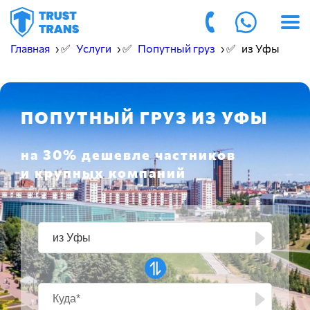
Главная
› ✅
Услуги
› ✅
Попутный груз
› ✅
из Уфы
ПОПУТНЫЙ ГРУЗ ИЗ УФЫ
на 30% дешевле частников
и крупных компаний