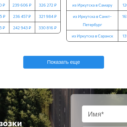
0 ₽
239 606 ₽
326 272 ₽
из Иркутска в Самару
12
5 ₽
236 457 ₽
321 984 ₽
из Иркутска в Санкт-
16
Петербург
5 ₽
242 943 ₽
330 816 ₽
из Иркутска в Саранск
13
Показать еще
возки