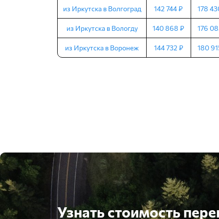
из Иркутска в Волгоград
142 744 ₽
178 43
из Иркутска в Вологду
140 868 ₽
176 08
из Иркутска в Воронеж
144 732 ₽
180 91
Узнать стоимость пере