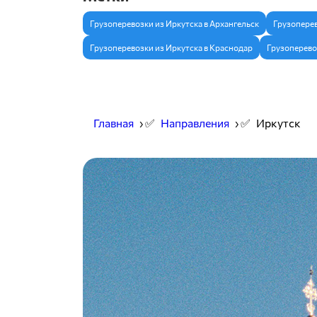
Грузоперевозки из Иркутска в Архангельск
Грузоперев
Грузоперевозки из Иркутска в Краснодар
Грузоперево
Главная
› ✅
Направления
› ✅
Иркутск