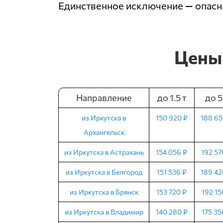
Единственное исключение — опасн
Цены 
Направление
до 1.5 т
до 5
из Иркутска в
150 920 ₽
188 65
Архангельск
из Иркутска в Астрахань
154 056 ₽
192 57
из Иркутска в Белгород
151 536 ₽
189 42
из Иркутска в Брянск
153 720 ₽
192 15
из Иркутска в Владимир
140 280 ₽
175 35