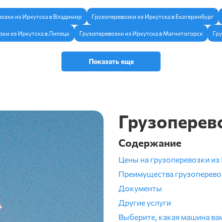
озки из Иркутска в Владимир
Грузоперевозки из Иркутска в Екатеринбург
зки из Иркутска в Липецк
Грузоперевозки из Иркутска в Магнитогорск
Гру
Показать еще
Грузоперев
Содержание
Цены на грузоперевозки из
Преимущества грузоперево
Документы
Другие услуги
Выберите, какая машина ва