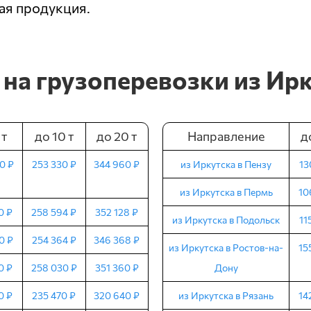
ая продукция.
на грузоперевозки из Ир
 т
до 10 т
до 20 т
Направление
до
0 ₽
253 330 ₽
344 960 ₽
из Иркутска в Пензу
13
из Иркутска в Пермь
10
0 ₽
258 594 ₽
352 128 ₽
из Иркутска в Подольск
11
0 ₽
254 364 ₽
346 368 ₽
из Иркутска в Ростов-на-
15
0 ₽
258 030 ₽
351 360 ₽
Дону
0 ₽
235 470 ₽
320 640 ₽
из Иркутска в Рязань
14