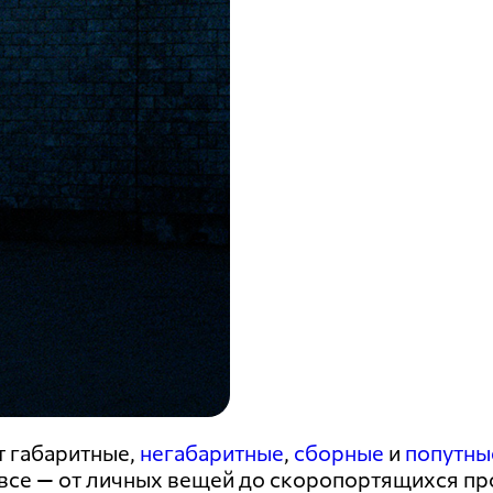
т габаритные,
негабаритные
,
сборные
и
попутны
 все — от личных вещей до скоропортящихся пр