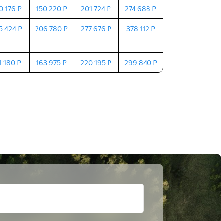
0 176 ₽
150 220 ₽
201 724 ₽
274 688 ₽
5 424 ₽
206 780 ₽
277 676 ₽
378 112 ₽
1 180 ₽
163 975 ₽
220 195 ₽
299 840 ₽