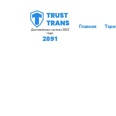
Главная
Тар
Доставленных грузов с 2022
года:
2891
ГРУЗОПЕР
на 30% деше