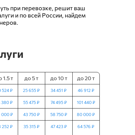
уть при перевозке, решит ваш
луги и по всей России, найдем
неров.
алуги
 1.5 т
до 5 т
до 10 т
до 20 т
 524 ₽
25 655 ₽
34 451 ₽
46 912 ₽
 380 ₽
55 475 ₽
74 495 ₽
101 440 ₽
 000 ₽
43 750 ₽
58 750 ₽
80 000 ₽
 252 ₽
35 315 ₽
47 423 ₽
64 576 ₽