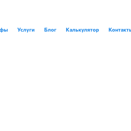
ифы
Услуги
Блог
Калькулятор
Контакт
ЕВОЗКИ ИЗ К
вле частников