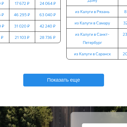
Дону
0 ₽
17 672 ₽
24 064 ₽
из Калуги в Рязань
8
5 ₽
46 295 ₽
63 040 ₽
из Калуги в Самару
3
0 ₽
31 020 ₽
42 240 ₽
из Калуги в Санкт-
23
 ₽
21 103 ₽
28 736 ₽
Петербург
из Калуги в Саранск
20
Показать еще