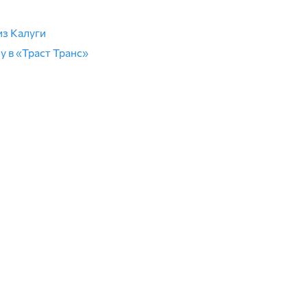
из Калуги
у в «Траст Транс»