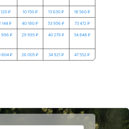
 120 ₽
10 150 ₽
13 630 ₽
18 560 ₽
2 144 ₽
40 180 ₽
53 956 ₽
73 472 ₽
 996 ₽
29 995 ₽
40 279 ₽
54 848 ₽
 804 ₽
26 005 ₽
34 921 ₽
47 552 ₽