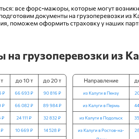
иться: все форс-мажоры, которые могут возникн
подготовим документы на грузоперевозки из Ка
я, поможем оформить страховку у наших парт
 на грузоперевозки из К
 т
до 10 т
до 20 т
Направление
до
5 ₽
66 693 ₽
90 816 ₽
из Калуги в Пензу
20
0 ₽
66 082 ₽
89 984 ₽
из Калуги в Пермь
44
5 ₽
24 111 ₽
32 832 ₽
из Калуги в Подольск
35
 ₽
10 669 ₽
14 528 ₽
из Калуги в Ростов-на-
28