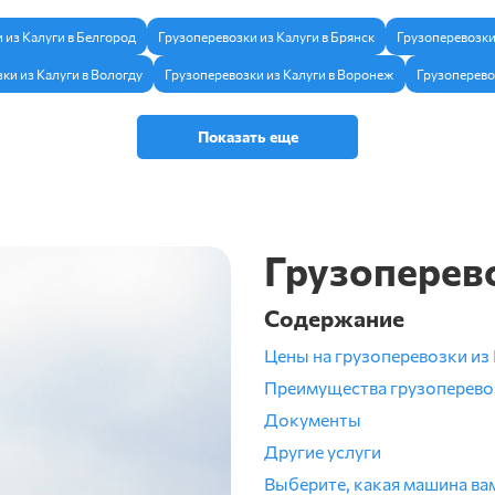
 из Калуги в Белгород
Грузоперевозки из Калуги в Брянск
Грузоперевозки
ки из Калуги в Вологду
Грузоперевозки из Калуги в Воронеж
Грузоперево
Показать еще
Грузоперево
Содержание
Цены на грузоперевозки из
Преимущества грузоперево
Документы
Другие услуги
Выберите, какая машина ва