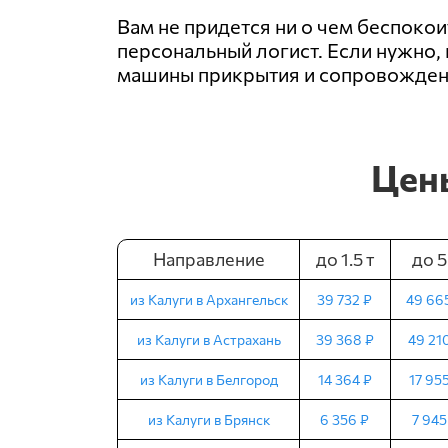
Вам не придется ни о чем беспоко
персональный логист. Если нужно, 
машины прикрытия и сопровождени
Цены
Направление
до 1.5 т
до 5
из Калуги в Архангельск
39 732 ₽
49 66
из Калуги в Астрахань
39 368 ₽
49 21
из Калуги в Белгород
14 364 ₽
17 95
из Калуги в Брянск
6 356 ₽
7 945