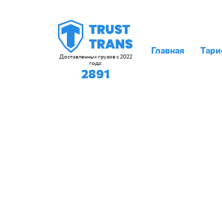
Главная
Тар
Доставленных грузов с 2022
года:
2891
ГРУЗОПЕР
на 30% деше