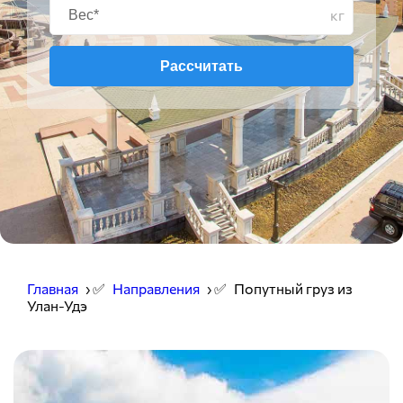
кг
Рассчитать
Главная
› ✅
Направления
› ✅
Попутный груз из
Улан-Удэ