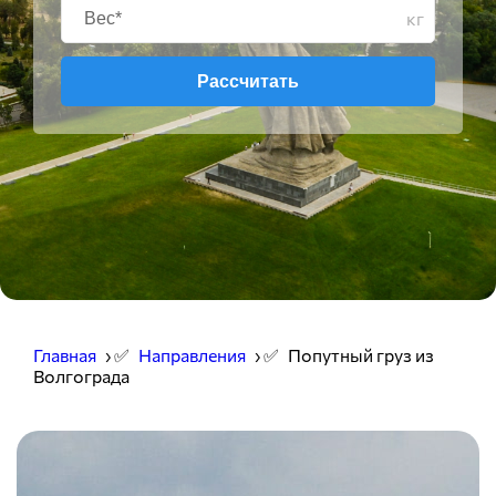
кг
Рассчитать
Главная
› ✅
Направления
› ✅
Попутный груз из
Волгограда