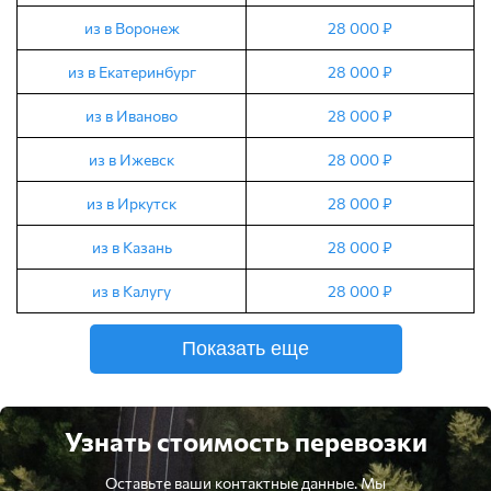
из в Воронеж
28 000 ₽
из в Екатеринбург
28 000 ₽
из в Иваново
28 000 ₽
из в Ижевск
28 000 ₽
из в Иркутск
28 000 ₽
из в Казань
28 000 ₽
из в Калугу
28 000 ₽
Показать еще
Узнать стоимость перевозки
Оставьте ваши контактные данные. Мы